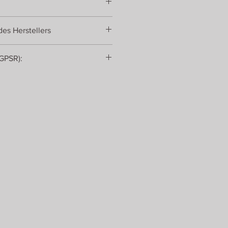
es Herstellers
(GPSR):
 die Produktion mit Menschen mit
sen und für den Vertrieb ihrer
m Unternehmen Drei Blätter
 Deutschland zusammen.
elwaren