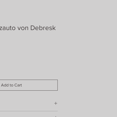
lzauto von Debresk
Add to Cart
mit Leinöl