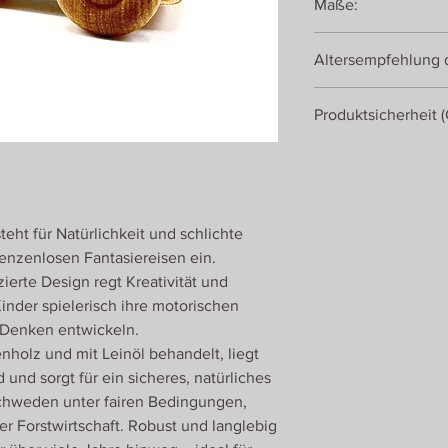
Maße:
Länge: 7 cm
Altersempfehlung d
Höhe: 5 cm
Breite: 4 cm
ab 18 Monate
Produktsicherheit 
Debresk arbeitet für
besonderen Bedürfnis
Holzfahrzeuge mit de
Naturspielwaren aus
eht für Natürlichkeit und schlichte
Drei Blätter Naturspi
renzenlosen Fantasiereisen ein.
Wilhelm-Moriell-Str. 15
D-78315 Radolfzell
zierte Design regt Kreativität und
inder spielerisch ihre motorischen
 Denken entwickeln.
enholz und mit Leinöl behandelt, liegt
und sorgt für ein sicheres, natürliches
Schweden unter fairen Bedingungen,
r Forstwirtschaft. Robust und langlebig