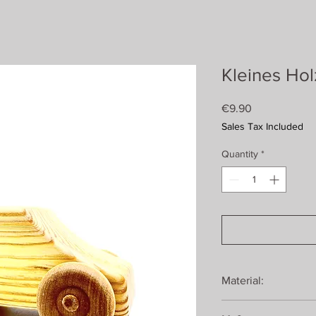
Kleines Ho
Price
€9.90
Sales Tax Included
Quantity
*
Material:
Fichte & Birke, geölt 