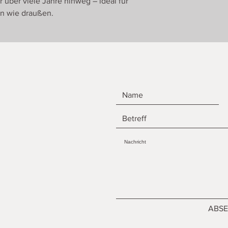
r über viele Jahre hinweg – ideal für
en wie draußen.
ABS