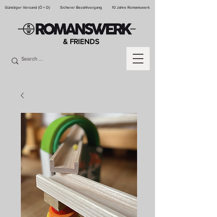
Günstiger Versand (Ö + D)
Sicherer Bezahlvorgang
10 Jahre Romanswerk
& FRIENDS