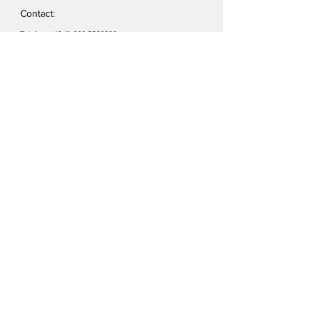
Contact:
Telefon:
+43 (0) 660 5566880
e-mail:
hallo@romanswerk.at
ABSENDEN