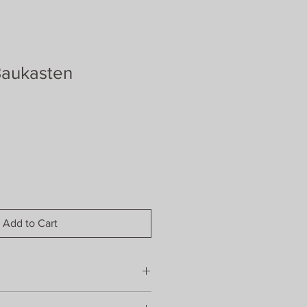
Baukasten
ale
rice
Add to Cart
iefernholz