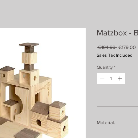
Matzbox - 
Regular
S
 €194.90 
€179.00
Price
P
Sales Tax Included
Quantity
*
Material:
80% unbehandeltes K