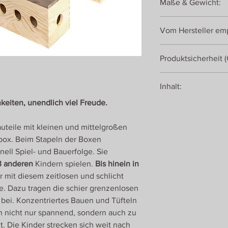
Maße & Gewicht:
20% unbehandeltes 
Höhe: 22,8 cm
Vom Hersteller emp
Breite: 22,8 cm
Tiefe: 21,9 cm
2-10 Jahre
Gesamtgewicht (Netto)
Produktsicherheit 
EU-Verantwortlicher 
Inhalt:
MatzPlus GmbH
Domherrngasse 3
keiten, unendlich viel Freude.
36 Teile
55128 Mainz
uteile mit kleinen und mittelgroßen
box. Beim Stapeln der Boxen
nell Spiel- und Bauerfolge. Sie
 3 anderen
Kindern spielen.
Bis hinein in
 mit diesem zeitlosen und schlicht
. Dazu tragen die schier grenzenlosen
 bei. Konzentriertes Bauen und Tüfteln
 nicht nur spannend, sondern auch zu
. Die Kinder strecken sich weit nach