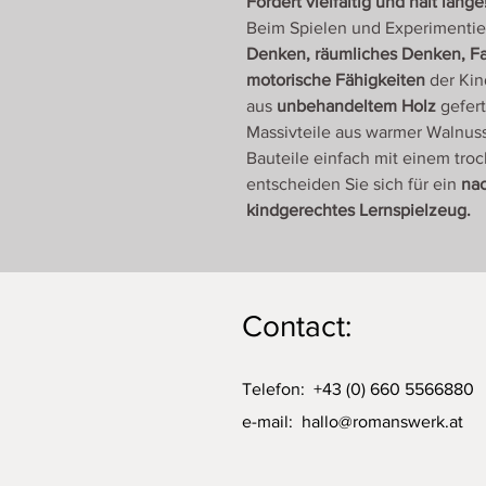
Fördert vielfältig und hält lange
Beim Spielen und Experimenti
Denken, räumliches Denken, Fan
motorische Fähigkeiten
der Kind
aus
unbehandeltem Holz
gefert
Massivteile aus warmer Walnuss
Bauteile einfach mit einem tro
entscheiden Sie sich für ein
nac
kindgerechtes Lernspielzeug.
Contact:
Telefon: +43 (0) 660 5566880
e-mail:
hallo@romanswerk.at