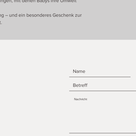
rungen, mit denen Babys ihre Umwelt
fang – und ein besonderes Geschenk zur
.