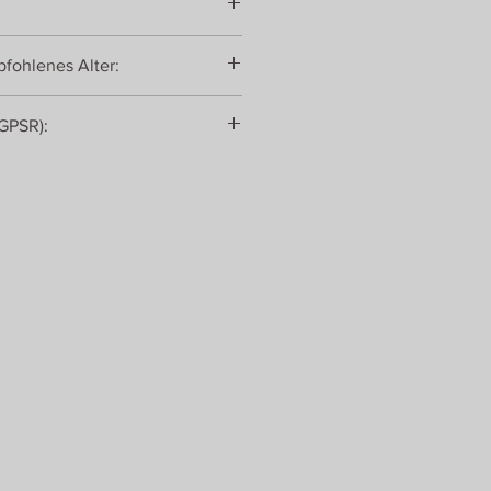
fohlenes Alter:
(GPSR):
bH & Co. KG
0