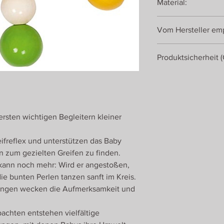
Material:
Holz
Vom Hersteller emp
ab 0 Jahren
Produktsicherheit 
Gollnest & Kiesel Gm
Roseburger Straße 3
21514 Güster
Deutschland
ersten wichtigen Begleitern kleiner
ifreflex und unterstützen das Baby
n zum gezielten Greifen zu finden.
g kann noch mehr: Wird er angestoßen,
ie bunten Perlen tanzen sanft im Kreis.
lingen wecken die Aufmerksamkeit und
achten entstehen vielfältige