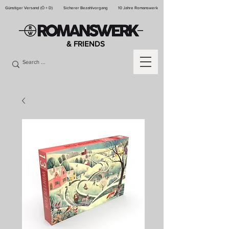
Günstiger Versand (Ö + D)
Sicherer Bezahlvorgang
10 Jahre Romanswerk
& FRIENDS