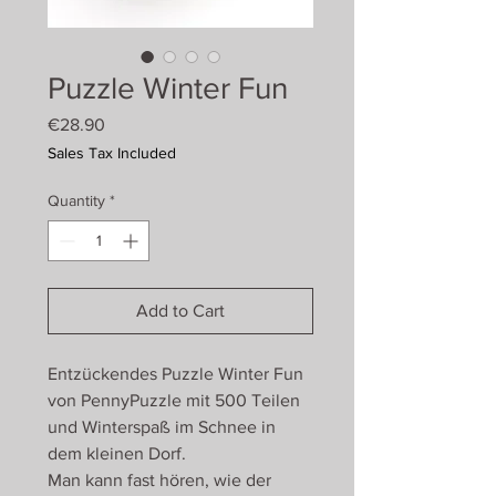
Puzzle Winter Fun
Price
€28.90
Sales Tax Included
Quantity
*
Add to Cart
Entzückendes Puzzle Winter Fun
von PennyPuzzle mit 500 Teilen
und Winterspaß im Schnee in
dem kleinen Dorf.
Man kann fast hören, wie der