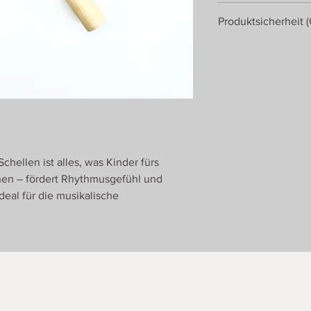
ab 3 Jahren
Produktsicherheit 
Gollnest & Kiesel Gm
Roseburger Straße 3
21514 Güster
Deutschland
chellen ist alles, was Kinder fürs
en – fördert Rhythmusgefühl und
deal für die musikalische