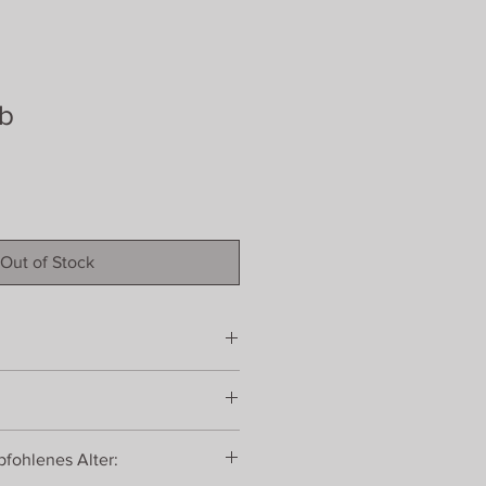
ab
Out of Stock
fohlenes Alter: