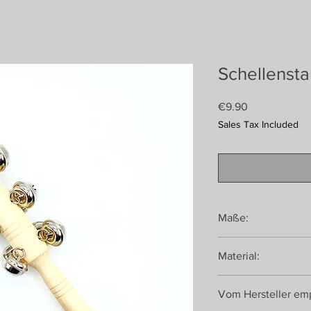
Schellenst
Price
€9.90
Sales Tax Included
Maße:
18 cm
Material:
Holz, Metall
Vom Hersteller emp