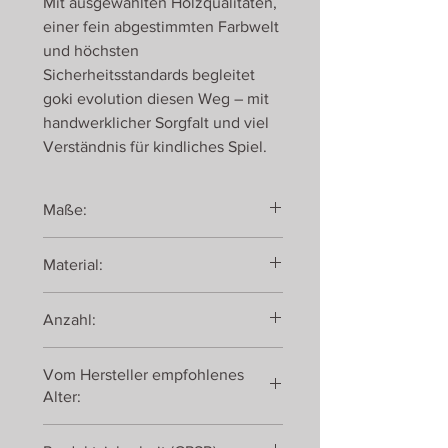
Mit ausgewählten Holzqualitäten,
einer fein abgestimmten Farbwelt
und höchsten
Sicherheitsstandards begleitet
goki evolution diesen Weg – mit
handwerklicher Sorgfalt und viel
Verständnis für kindliches Spiel.
Maße:
13 cm
Material:
Holz
Anzahl:
7 Teile
Vom Hersteller empfohlenes
Alter:
ab 24 Monaten