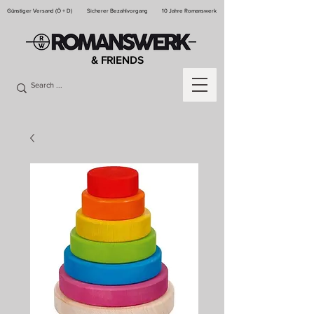
Günstiger Versand (Ö + D)
Sicherer Bezahlvorgang
10 Jahre Romanswerk
& FRIENDS