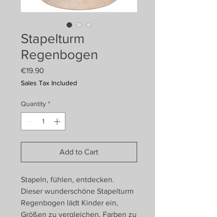
Stapelturm
Regenbogen
Price
€19.90
Sales Tax Included
Quantity
*
Add to Cart
Stapeln, fühlen, entdecken.
Dieser wunderschöne Stapelturm
Regenbogen lädt Kinder ein,
Größen zu vergleichen, Farben zu