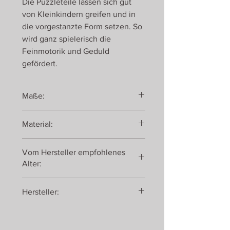
Die Puzzleteile lassen sich gut
von Kleinkindern greifen und in
die vorgestanzte Form setzen. So
wird ganz spielerisch die
Feinmotorik und Geduld
gefördert.
Maße:
ca. 30 x 22 x 1,5 cm
Material:
Holz
Vom Hersteller empfohlenes
Alter:
ab 12 Monaten
Hersteller:
small foot GmbH & Co. KG
Achimer Straße 5