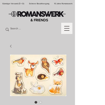
Günstiger Versand (Ö + D)
Sicherer Bezahlvorgang
10 Jahre Romanswerk
& FRIENDS