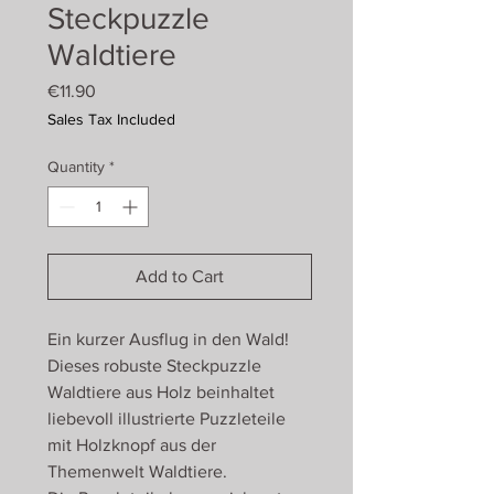
Steckpuzzle
Waldtiere
Price
€11.90
Sales Tax Included
Quantity
*
Add to Cart
Ein kurzer Ausflug in den Wald!
Dieses robuste Steckpuzzle
Waldtiere aus Holz beinhaltet
liebevoll illustrierte Puzzleteile
mit Holzknopf aus der
Themenwelt Waldtiere.