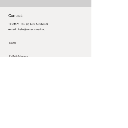
DE - 27755 Delmenhorst
Contact:
Telefon:
+43 (0) 660 5566880
e-mail:
hallo@romanswerk.at
ABSENDEN