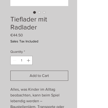
Tieflader mit
Radlader
Price
€44.50
Sales Tax Included
Quantity
*
Add to Cart
Alles, was Kinder im Alltag
beobachten, kann beim Spiel
lebendig werden –
Baustellenlärm, Transporte oder