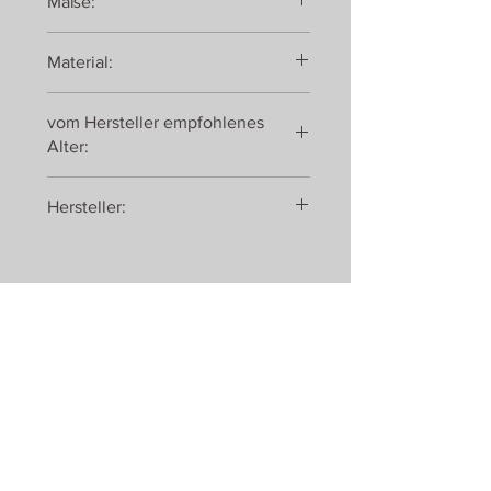
Maße:
27 x 9,5 x 13 cm
Material:
Holz, Gummibereifung
vom Hersteller empfohlenes
Alter:
ab 3 Jahren
Hersteller:
Gollnest & Kiesel GmbH & Co. KG
Hauptstraße 13 - 16
21514 Güster
Contact:
Telefon:
+43 (0) 660 5566880
e-mail:
hallo@romanswerk.at