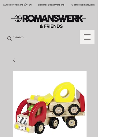
Günstiger Versand (Ö + D)
Sicherer Bezahlvorgang
10 Jahre Romanswerk
& FRIENDS