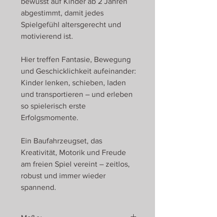
bewusst auf Kinder ab 2 Jahren
abgestimmt, damit jedes
Spielgefühl altersgerecht und
motivierend ist.
Hier treffen Fantasie, Bewegung
und Geschicklichkeit aufeinander:
Kinder lenken, schieben, laden
und transportieren – und erleben
so spielerisch erste
Erfolgsmomente.
Ein Baufahrzeugset, das
Kreativität, Motorik und Freude
am freien Spiel vereint – zeitlos,
robust und immer wieder
spannend.