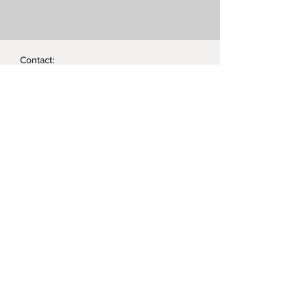
trockenen Tuch abreiben.
Energiestraat 28
1411AT Naarden
Niederlande
Contact:
Telefon:
+43 (0) 660 5566880
e-mail:
hallo@romanswerk.at