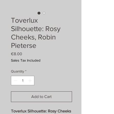
Toverlux
Silhouette: Rosy
Cheeks, Robin
Pieterse
Price
€8.00
Sales Tax Included
Quantity
*
Add to Cart
Toverlux Silhouette: Rosy Cheeks