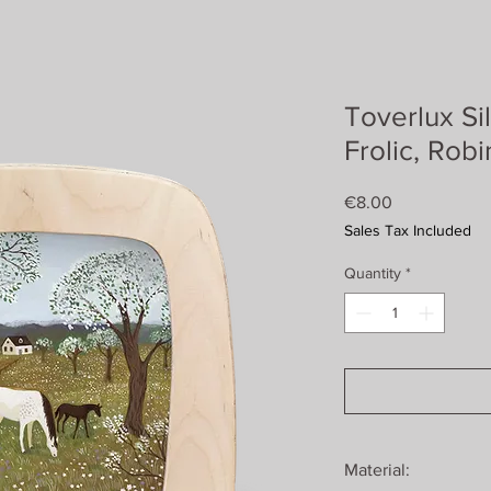
Toverlux Si
Frolic, Robi
Price
€8.00
Sales Tax Included
Quantity
*
Material: