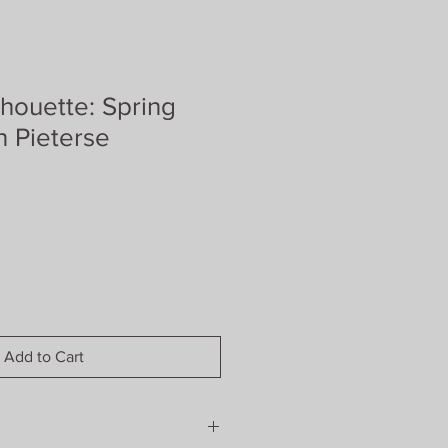
lhouette: Spring
n Pieterse
Add to Cart