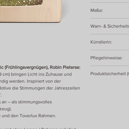
transluzentes Materia
Maße:
19 x 19 cm
Warn- & Sicherheit
Achtung! Dekorationsa
Künstlerin:
Robin Pieterse
Pflegehinweise:
lic (Frühlingsvergnügen), Robin Pieterse:
Bei Verschmutzungen
Produktsicherheit 
19 cm) bringen Licht ins Zuhause und
feuchten Tuch abwis
trockenen Tuch abrei
dig werden. Inspiriert von der
Toverlux
Motive die Stimmungen der Jahreszeiten
Energiestraat 28
.
1411AT Naarden
 an – als stimmungsvolles
Niederlande
zeug).
e und den Toverlux Rahmen.