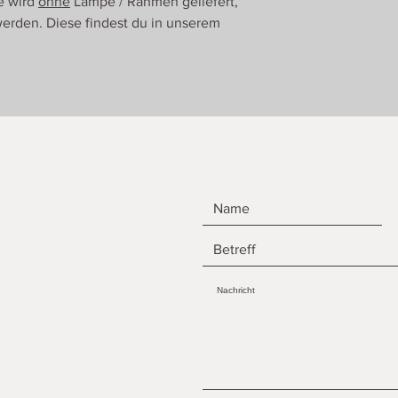
e wird
ohne
Lampe / Rahmen geliefert,
erden. Diese findest du in unserem