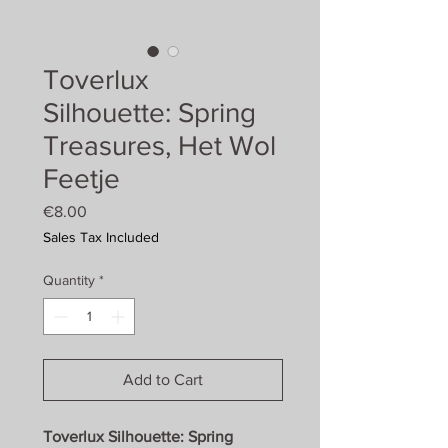
Toverlux
Silhouette: Spring
Treasures, Het Wol
Feetje
Price
€8.00
Sales Tax Included
Quantity
*
Add to Cart
Toverlux Silhouette: Spring