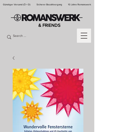
Günstiger Versand (Ö + D)
Sicherer Bezahlvorgang
10 Jahre Romanswerk
& FRIENDS