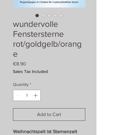
wundervolle
Fenstersterne
rot/goldgelb/orang
e
Price
€8.90
Sales Tax Included
Quantity
*
Add to Cart
Weihnachtszeit ist Sternenzeit